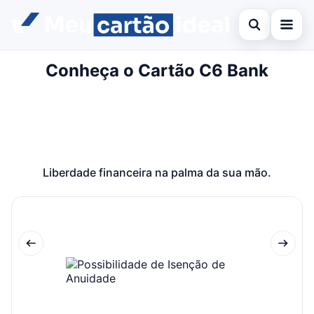
Abrir busca
Conheça o Cartão C6 Bank
Inicial
Buscar no site
Cartão de crédito
×
Buscar por:
Finanças
Pressione Enter para buscar ou ESC para fechar.
Banco
Liberdade financeira na palma da sua mão.
Legal