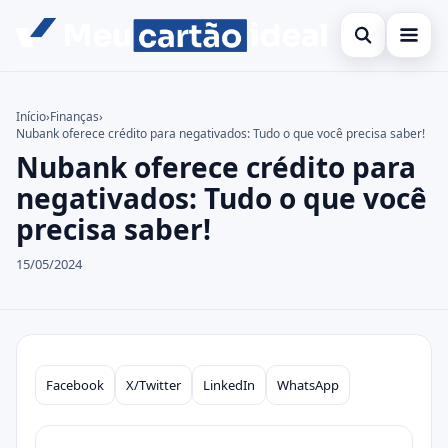
Abrir busca
Inicial
Início
›
Finanças
›
Nubank oferece crédito para negativados: Tudo o que você precisa saber!
Buscar no site
Cartão de crédito
×
Nubank oferece crédito para
Buscar por:
Finanças
negativados: Tudo o que você
precisa saber!
Pressione Enter para buscar ou ESC para fechar.
Banco
15/05/2024
Legal
Facebook
X/Twitter
LinkedIn
WhatsApp
Compartilhar