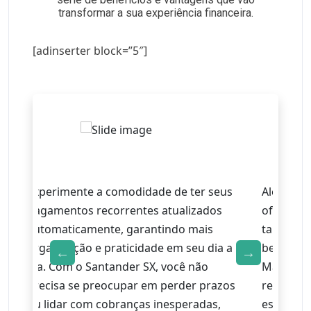
transformar a sua experiência financeira.
[adinserter block=”5″]
Experimente a comodidade de ter seus
Além das
pagamentos recorrentes atualizados
oferecida
automaticamente, garantindo mais
também d
organização e praticidade em seu dia a
benefício
dia. Com o Santander SX, você não
Mastercar
precisa se preocupar em perder prazos
recompen
ou lidar com cobranças inesperadas,
estabele