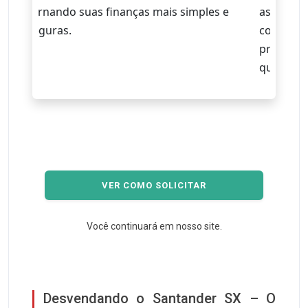
tornando suas finanças mais simples e
assistênc
seguras.
cobertur
precisar,
quanto in
VER COMO SOLICITAR
Você continuará em nosso site.
Desvendando o Santander SX – O