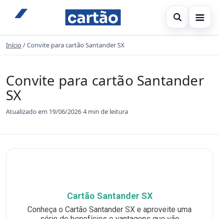
Abrir busc
Início
/
Convite para cartão Santander SX
Inicial
Buscar no site
×
Cartão de crédito
Convite para cartão Santander
Buscar por:
SX
Finanças
Atualizado em 19/06/2026
4 min de leitura
Pressione Enter para buscar ou ESC para fechar.
Banco
Legal
Cartão Santander SX
Conheça o Cartão Santander SX e aproveite uma
série de benefícios e vantagens que vão